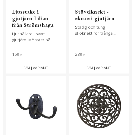
Ljusstake i
Stövelknekt -
gjutjärn Lilian
ekoxe i gjutjärn
från Strömshaga
Stadig och tung
skoknekt för trånga
Ljushållare i svart
stövlar
gjutjärn. Mönster på
foten och dekorativa
detaljer.
169
239
KR
KR