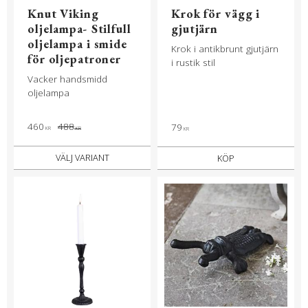
Knut Viking
Krok för vägg i
oljelampa- Stilfull
gjutjärn
oljelampa i smide
Krok i antikbrunt gjutjärn
för oljepatroner
i rustik stil
Vacker handsmidd
oljelampa
460
488
79
KR
KR
KR
KÖP