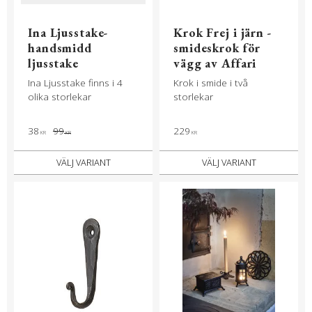
Ina Ljusstake-
Krok Frej i järn -
handsmidd
smideskrok för
ljusstake
vägg av Affari
Ina Ljusstake finns i 4
Krok i smide i två
olika storlekar
storlekar
38
99
229
KR
KR
KR