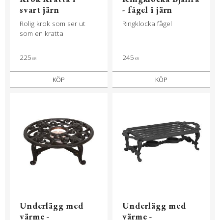
svart järn
- fågel i järn
Rolig krok som ser ut
Ringklocka fågel
som en kratta
225
245
KR
KR
KÖP
KÖP
Underlägg med
Underlägg med
värme -
värme -