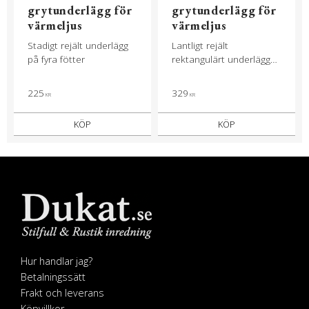
grytunderlägg för
grytunderlägg för
värmeljus
värmeljus
Stadigt rejält underlägg
Lantligt rejält
på fyra fötter
rektangulärt underlägg
på fyra fötter
225
329
KR
KR
KÖP
KÖP
Hur handlar jag?
Betalningssätt
Frakt och leverans
Köpvillkor