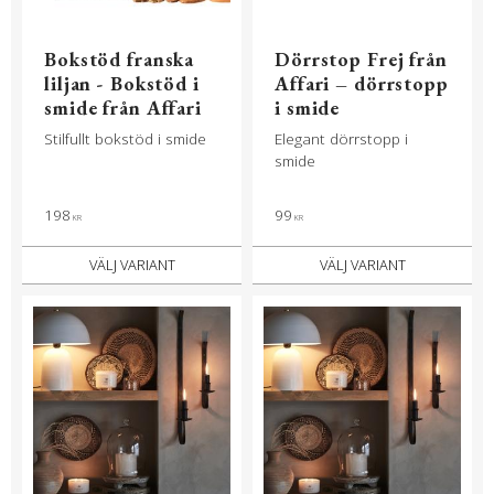
Bokstöd franska
Dörrstop Frej från
liljan - Bokstöd i
Affari – dörrstopp
smide från Affari
i smide
Stilfullt bokstöd i smide
Elegant dörrstopp i
smide
198
99
KR
KR