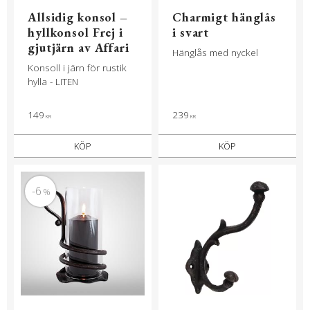
Allsidig konsol –
Charmigt hänglås
hyllkonsol Frej i
i svart
gjutjärn av Affari
Hänglås med nyckel
Konsoll i järn för rustik
hylla - LITEN
149
239
KR
KR
KÖP
KÖP
6
%