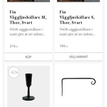
Fin
Fin
Väggljushållare M,
Väggljushållare S,
Thor, Svart
Thor, Svart
THOR väggljushållare i
THOR väggljushållare i
svart järn är en stilren
svart järn är en stilren
och handgjord
och handgjord
ljushållare med elegant
ljushållare med elegant
189
319
KR
KR
böjd form som fästs på
böjd form som fästs på
väggen.
väggen.
KÖP
62
%