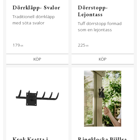
Dörrkläpp- Svalor
Dörrstopp-
Lejontass
Traditionell dörrkläpp
med söta svalor
Tuff dörrstopp formad
som en lejontass
179
225
KR
KR
KÖP
KÖP
Krok Kratta i
Ringklocka Bjällra