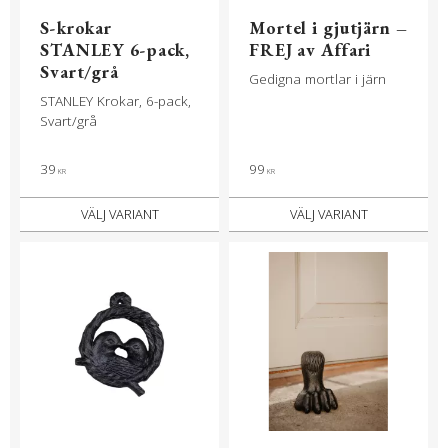
S-krokar
Mortel i gjutjärn –
STANLEY 6-pack,
FREJ av Affari
Svart/grå
Gedigna mortlar i järn
STANLEY Krokar, 6-pack,
Svart/grå
39
99
KR
KR