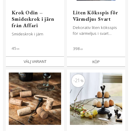
Krok Odin –
Liten Köksspis för
Smideskrok i järn
Värmeljus Svart
från Affari
Dekorativ liten köksspis
för värmeljus i svart
Smideskrok i järn
gjutjärn
45
398
KR
KR
KÖP
21
%