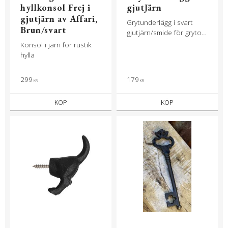
hyllkonsol Frej i
gjutJärn
gjutjärn av Affari,
Grytunderlägg i svart
Brun/svart
gjutjärn/smide för grytor
och kastruller.
Konsol i järn för rustik
hylla
299
179
KR
KR
KÖP
KÖP