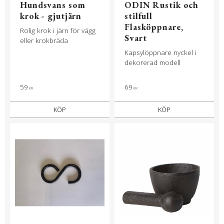
Hundsvans som
ODIN Rustik och
krok - gjutjärn
stilfull
Flasköppnare,
Rolig krok i järn för vägg
Svart
eller krokbräda
Kapsylöppnare nyckel i
dekorerad modell
59
69
KR
KR
KÖP
KÖP