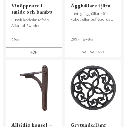
Vinöppnare i
Ägghållare i järn
smide och bambu
Lantlig ägghållare för
köket eller buffébordet.
Rustik korkskruv från
Affari of Sweden
299
378
99
KR
KR
KR
KÖP
Allsidig konsol –
Grytunderlägg