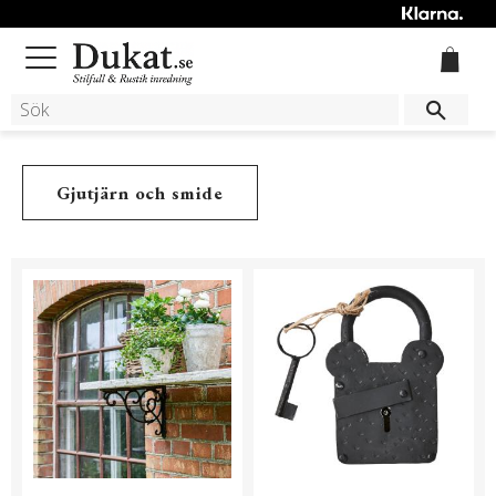
Meny
Gjutjärn och smide