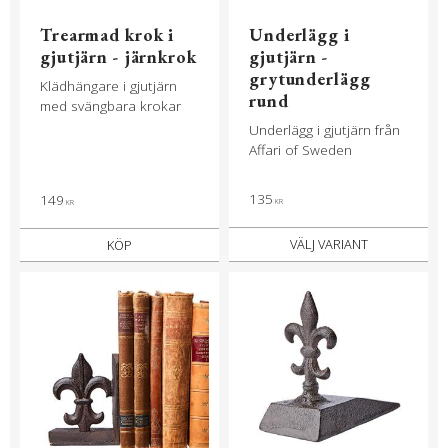
Trearmad krok i
Underlägg i
gjutjärn - järnkrok
gjutjärn -
grytunderlägg
Klädhängare i gjutjärn
rund
med svängbara krokar
Underlägg i gjutjärn från
Affari of Sweden
135
149
KR
KR
KÖP