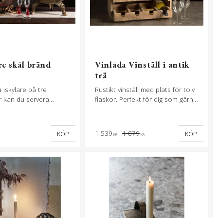
re skål bränd
Vinlåda Vinställ i antik
trä
iskylare på tre
Rustikt vinställ med plats för tolv
r kan du servera
flaskor. Perfekt för dig som gärna
l kyld nästa gång du
har de finaste flaskorna framme.
iddag. Tillverkad i
Tillverkat i trä.
1 539
1 879
KÖP
KÖP
KR
KR