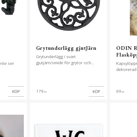
Grytunderlägg gjutJärn
ODIN Ru
Flasköp
Grytunderlägg i svart
gjutjärn/smide för grytor och
inte ser
Kapsylöppn
kastruller.
dekorerad
179
69
KÖP
KÖP
KR
KR