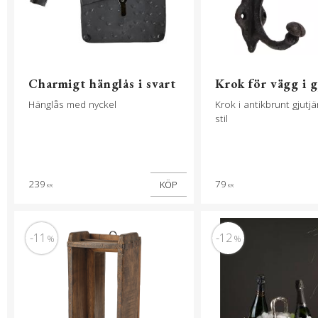
Charmigt hänglås i svart
Krok för vägg i g
Hänglås med nyckel
Krok i antikbrunt gjutjär
stil
239
79
KÖP
KR
KR
11
12
%
%