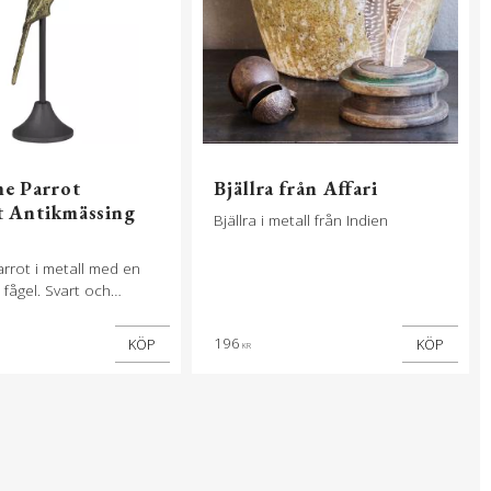
e Parrot
Bjällra från Affari
 Antikmässing
Bjällra i metall från Indien
rrot i metall med en
 fågel. Svart och
ng. Höjd 41cm. 1,6m
lsladd. E27 lamphållare.
196
KÖP
KÖP
KR