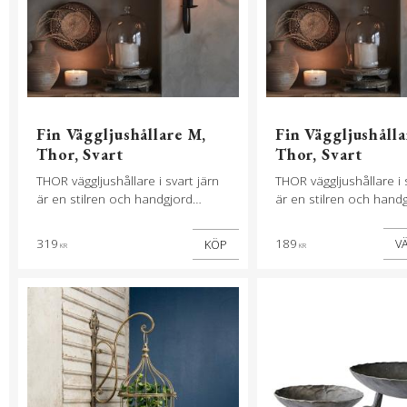
Fin Väggljushållare M,
Fin Väggljushålla
Thor, Svart
Thor, Svart
THOR väggljushållare i svart järn
THOR väggljushållare i 
är en stilren och handgjord
är en stilren och hand
ljushållare med elegant böjd form
ljushållare med elegan
som fästs på väggen.
som fästs på väggen.
319
189
KÖP
KR
KR