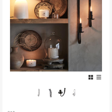
Rutnätsvy
Listvy