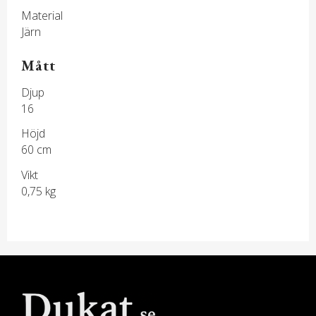
Material
Järn
Mått
Djup
16
Höjd
60 cm
Vikt
0,75 kg