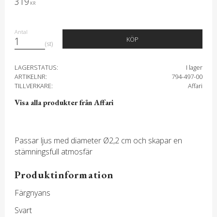
319
KR
Antal
KÖP
st
LAGERSTATUS
I lager
ARTIKELNR
794-497-00
TILLVERKARE
Affari
Visa alla produkter från Affari
Passar ljus med diameter Ø2,2 cm och skapar en
stämningsfull atmosfär
Produktinformation
Färgnyans
Svart