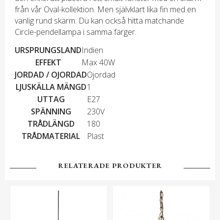
från vår Oval-kollektion. Men självklart lika fin med en
vanlig rund skärm. Du kan också hitta matchande
Circle-pendellampa i samma färger.
URSPRUNGSLAND
Indien
EFFEKT
Max 40W
JORDAD / OJORDAD
Ojordad
LJUSKÄLLA MÄNGD
1
UTTAG
E27
SPÄNNING
230V
TRÅDLÄNGD
180
TRÅDMATERIAL
Plast
RELATERADE PRODUKTER