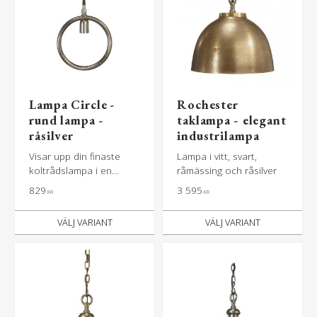
Lampa Circle -
Rochester
rund lampa -
taklampa - elegant
råsilver
industrilampa
Visar upp din finaste
Lampa i vitt, svart,
koltrådslampa i en
råmässing och råsilver
vacker cirkel
829
3 595
KR
KR