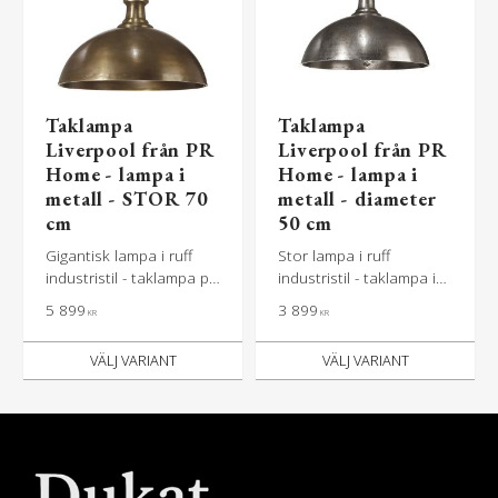
Taklampa
Taklampa
Liverpool från PR
Liverpool från PR
Home - lampa i
Home - lampa i
metall - STOR 70
metall - diameter
cm
50 cm
Gigantisk lampa i ruff
Stor lampa i ruff
industristil - taklampa på
industristil - taklampa i
hela 70 cm i diameter
industristil på 50 cm i
5 899
3 899
KR
KR
diameter