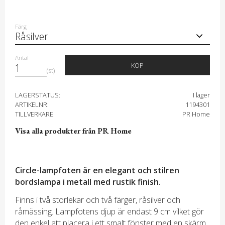
Färg
Antal
KÖP
st
LAGERSTATUS
I lager
ARTIKELNR
1194301
TILLVERKARE
PR Home
Visa alla produkter från PR Home
Circle-lampfoten är en elegant och stilren
bordslampa i metall med rustik finish.
Finns i två storlekar och två färger, råsilver och
råmässing. Lampfotens djup är endast 9 cm vilket gör
den enkel att placera i ett smalt fönster med en skärm