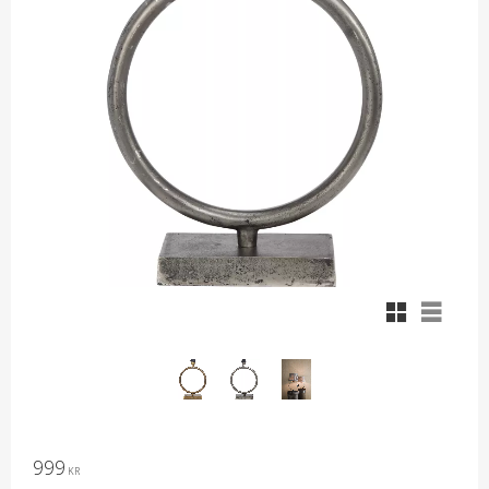
Rutnätsvy
Listvy
999
KR