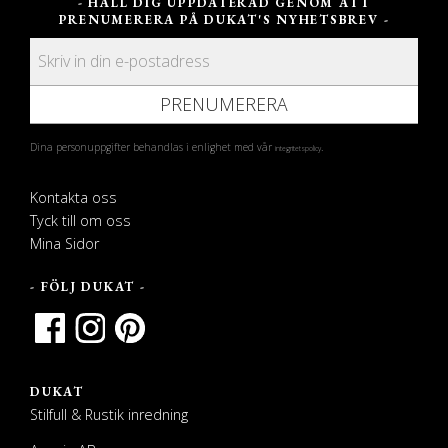
- HÅLL DIG UPPDATERAD GENOM ATT
PRENUMERERA PÅ DUKAT'S NYHETSBREV -
PRENUMERERA
Dina personuppgifter behandlas i enlighet med vår
.
integritetspolicy
Kontakta oss
Tyck till om oss
Mina Sidor
- FÖLJ DUKAT -
DUKAT
Stilfull & Rustik inredning