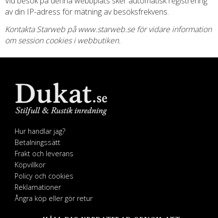
Vid besök på denna webbplats sker automatisk registrering
av din IP-adress för mätning av besöksfrekvens.
Kontakta Starweb på
www.starweb.se
för vidare information
om session cookies i webbutiken.
Hur handlar jag?
Betalningssätt
Frakt och leverans
Köpvillkor
Policy och cookies
Reklamationer
Ångra köp eller gör retur