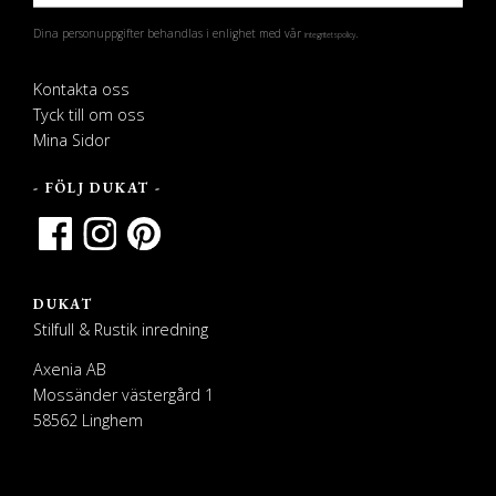
Dina personuppgifter behandlas i enlighet med vår
.
integritetspolicy
Kontakta oss
Tyck till om oss
Mina Sidor
- FÖLJ DUKAT -
DUKAT
Stilfull & Rustik inredning
Axenia AB
Mossänder västergård 1
58562 Linghem