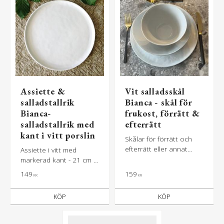
Assiette &
Vit salladsskål
salladstallrik
Bianca - skål för
Bianca-
frukost, förrätt &
salladstallrik med
efterrätt
kant i vitt porslin
Skålar för förrätt och
efterrätt eller annat
Assiette i vitt med
smått.
markerad kant - 21 cm i
diameter
149
159
KR
KR
KÖP
KÖP