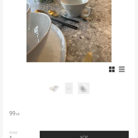
Rutnätsvy
Listvy
99
KR
Antal
KÖP