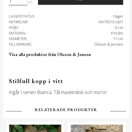
st
LAGERSTATUS
I lager
ARTIKELNR
HH79310-OJ01
HÖJD
6 cm
MATERIAL
Porslin
DIAMETER
11 cm
TILLVERKARE
Olsson & Jensen
Visa alla produkter från Olsson & Jensen
Stilfull kopp i vitt
Ingår i serien Bianca. Tål maskindisk och micro!
RELATERADE PRODUKTER