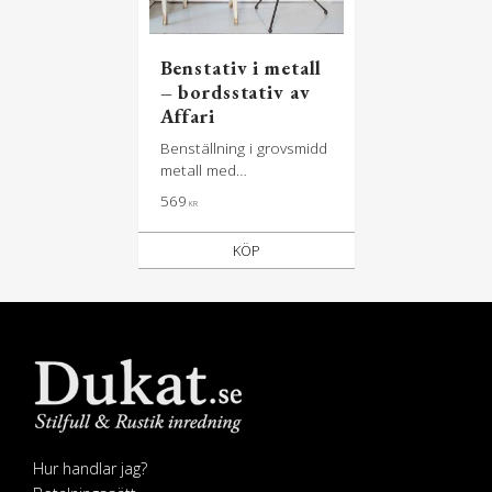
Benstativ i metall
– bordsstativ av
Affari
Benställning i grovsmidd
metall med
upphängningsögla -
569
KR
LITEN
KÖP
Hur handlar jag?