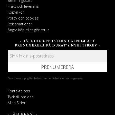
Betalningssätt
Frakt och leverans
Köpvillkor
Policy och cookies
Reklamationer
Ångra köp eller gör retur
- HÅLL DIG UPPDATERAD GENOM ATT
PRENUMERERA PÅ DUKAT'S NYHETSBREV -
PRENUMERERA
Dina personuppgifter behandlas i enlighet med vår
.
integritetspolicy
Kontakta oss
Tyck till om oss
Mina Sidor
- FÖLJ DUKAT -