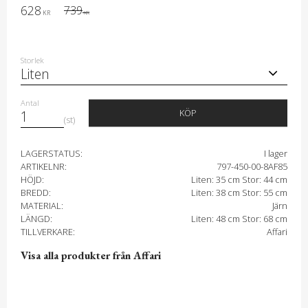
Nedsatt pris:
628
Ordinarie pris:
739
KR
KR
Storlek
Antal
KÖP
st
LAGERSTATUS
I lager
ARTIKELNR
797-450-00-8AF85
HÖJD
Liten: 35 cm Stor: 44 cm
BREDD
Liten: 38 cm Stor: 55 cm
MATERIAL
Järn
LÄNGD
Liten: 48 cm Stor: 68 cm
TILLVERKARE
Affari
Visa alla produkter från Affari