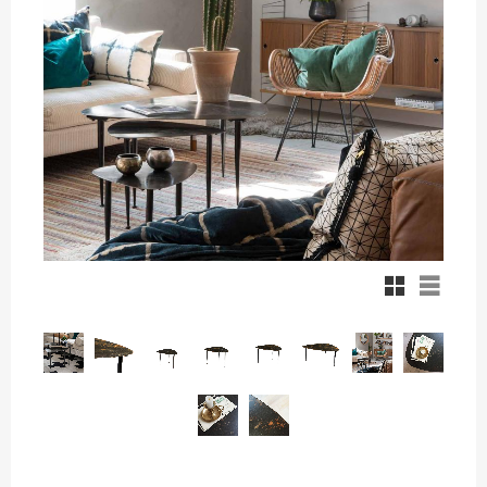
Rutnätsvy
Listvy