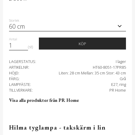
Storlek
Antal
KÖP
st
LAGERSTATUS
I lager
ARTIKELNR
HT60-8051-17PR85
HÖJD
Liten: 28 cm Mellan: 35 cm Stor: 43 cm
FÄRG
Grå
LAMPFÄSTE
E27, ring
TILLVERKARE
PR Home
Visa alla produkter från PR Home
Hilma tyglampa - takskärm i lin