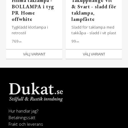
Hilma taklampa -
Takupphänge Vit
BOLLAMPA i tyg
& Svart - sladd för
PR Home
taklampa,
offwhite
lampfäste
Tygklädd klotlampa i
Sladd för taklampa med
retrostil
takkåpa - sladd i vit plast
769
99
KR
KR
Hur handlar jag?
Betalningssätt
Frakt och leverans