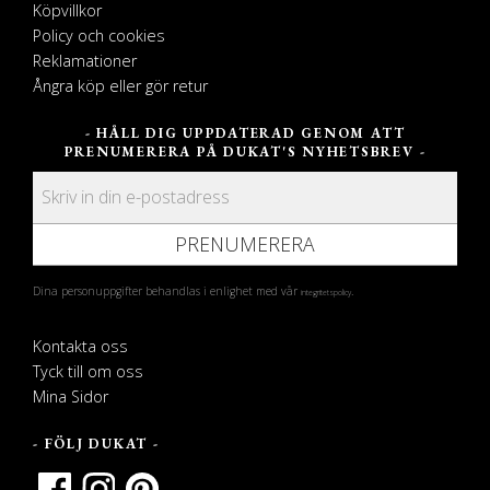
Köpvillkor
Policy och cookies
Reklamationer
Ångra köp eller gör retur
- HÅLL DIG UPPDATERAD GENOM ATT
PRENUMERERA PÅ DUKAT'S NYHETSBREV -
PRENUMERERA
Dina personuppgifter behandlas i enlighet med vår
.
integritetspolicy
Kontakta oss
Tyck till om oss
Mina Sidor
- FÖLJ DUKAT -