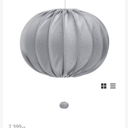
Rutnätsvy
Listvy
2 399
KR