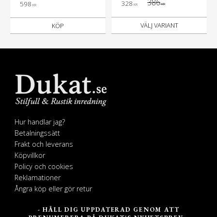
386
328
598
KR
KR
KR
KÖP
Hur handlar jag?
Betalningssätt
Frakt och leverans
Köpvillkor
Policy och cookies
Reklamationer
Ångra köp eller gör retur
- HÅLL DIG UPPDATERAD GENOM ATT