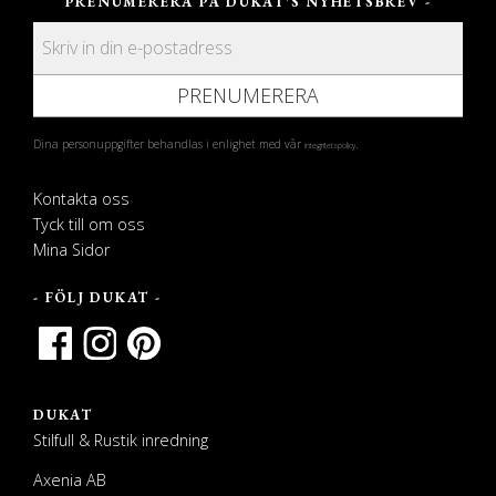
PRENUMERERA PÅ DUKAT'S NYHETSBREV -
PRENUMERERA
Dina personuppgifter behandlas i enlighet med vår
.
integritetspolicy
Kontakta oss
Tyck till om oss
Mina Sidor
- FÖLJ DUKAT -
DUKAT
Stilfull & Rustik inredning
Axenia AB