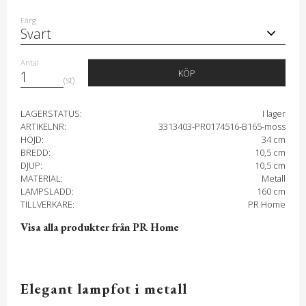
Färg
Antal
KÖP
st
LAGERSTATUS
I lager
ARTIKELNR
3313403-PR0174516-B165-moss
HÖJD
34 cm
BREDD
10,5 cm
DJUP
10,5 cm
MATERIAL
Metall
LAMPSLADD
160 cm
TILLVERKARE
PR Home
Visa alla produkter från PR Home
Elegant lampfot i metall