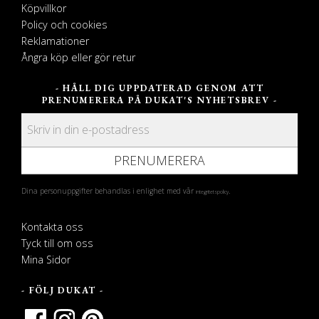
Köpvillkor
Policy och cookies
Reklamationer
Ångra köp eller gör retur
- HÅLL DIG UPPDATERAD GENOM ATT
PRENUMERERA PÅ DUKAT'S NYHETSBREV -
PRENUMERERA
Dina personuppgifter behandlas i enlighet med vår
.
integritetspolicy
Kontakta oss
Tyck till om oss
Mina Sidor
- FÖLJ DUKAT -