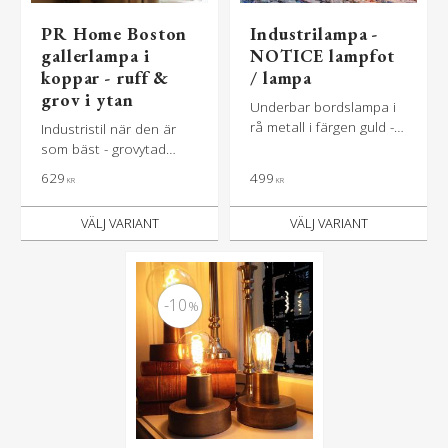
PR Home Boston
Industrilampa -
gallerlampa i
NOTICE lampfot
koppar - ruff &
/ lampa
grov i ytan
Underbar bordslampa i
rå metall i färgen guld -
Industristil när den är
INDUSTRI
som bäst - grovytad
lampa med galler i
629
499
KR
KR
färgen koppar
10
%