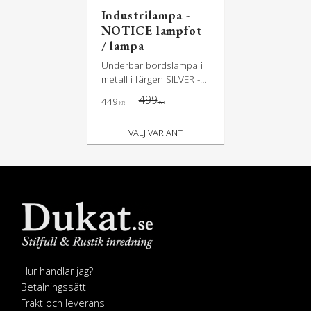
Industrilampa -
NOTICE lampfot
/ lampa
Underbar bordslampa i
metall i färgen SILVER -
industrilampa i rått silver
499
449
KR
KR
Hur handlar jag?
Betalningssätt
Frakt och leverans