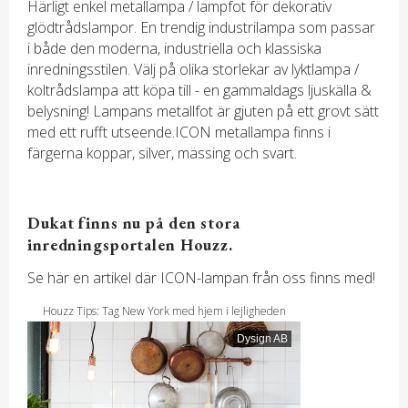
Härligt enkel metallampa / lampfot för dekorativ
glödtrådslampor. En trendig industrilampa som passar
i både den moderna, industriella och klassiska
inredningsstilen. Välj på olika storlekar av lyktlampa /
koltrådslampa att köpa till - en gammaldags ljuskälla &
belysning! Lampans metallfot är gjuten på ett grovt sätt
med ett rufft utseende.ICON metallampa finns i
färgerna koppar, silver, mässing och svart.
.
Dukat finns nu på den stora
inredningsportalen Houzz.
Se här en artikel där ICON-lampan från oss finns med!
Houzz Tips: Tag New York med hjem i lejligheden