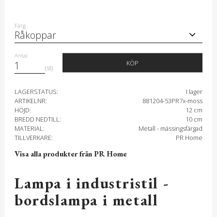
Färg
Antal
KÖP
st
LAGERSTATUS
I lager
ARTIKELNR
881204-53PR7x-moss
HÖJD
12 cm
BREDD NEDTILL
10 cm
MATERIAL
Metall - mässingsfärgad
TILLVERKARE
PR Home
Visa alla produkter från PR Home
Lampa i industristil -
bordslampa i metall