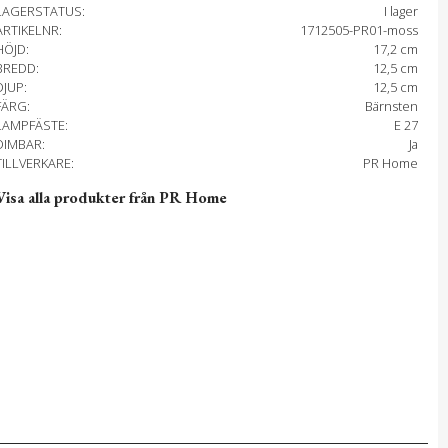
LAGERSTATUS
I lager
ARTIKELNR
1712505-PR01-moss
HÖJD
17,2 cm
BREDD
12,5 cm
DJUP
12,5 cm
FÄRG
Bärnsten
LAMPFÄSTE
E 27
DIMBAR
Ja
TILLVERKARE
PR Home
Visa alla produkter från PR Home