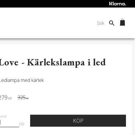
Love - Kärlekslampa i led
Ledlampa med kärlek
Nedsatt pris:
279
Ordinarie pris:
325
KR
KR
Antal
KÖP
st