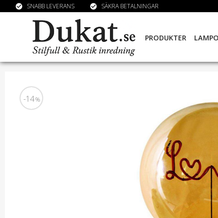
SNABB LEVERANS
SÄKRA BETALNINGAR
check_circle
check_circle
PRODUKTER
LAMP
14
%