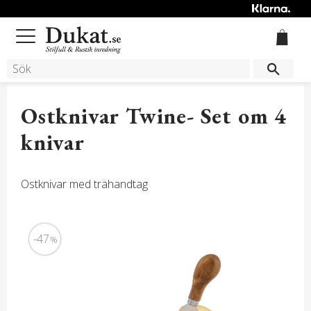
Meny
Ostknivar Twine- Set om 4
knivar
Ostknivar med trähandtag
47
%