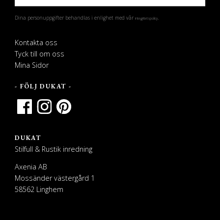
Dina personuppgifter behandlas i enlighet med vår
.
integritetspolicy
Kontakta oss
Tyck till om oss
Mina Sidor
- FÖLJ DUKAT -
DUKAT
Stilfull & Rustik inredning
Axenia AB
Mossänder västergård 1
58562 Linghem