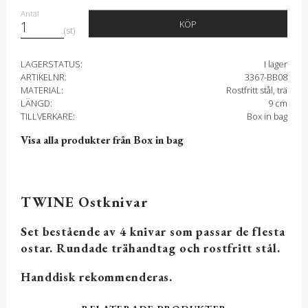
Antal
KÖP
st
LAGERSTATUS
I lager
ARTIKELNR
3367-BB08
MATERIAL
Rostfritt stål, trä
LÄNGD
9 cm
TILLVERKARE
Box in bag
Visa alla produkter från Box in bag
TWINE Ostknivar
Set bestående av 4 knivar som passar de flesta
ostar. Rundade trähandtag och rostfritt stål.
Handdisk rekommenderas.