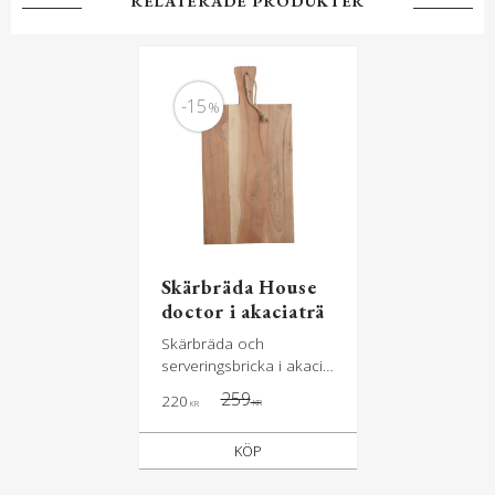
RELATERADE PRODUKTER
15
%
Skärbräda House
doctor i akaciaträ
Skärbräda och
serveringsbricka i akacia
- variationer förekommer
259
220
KR
KR
i trämönstret från bräda
till bräda
KÖP