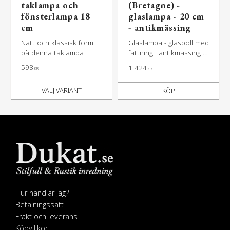
taklampa och
(Bretagne) -
fönsterlampa 18
glaslampa - 20 cm
cm
- antikmässing
Nätt och klassisk form
Glaslampa - glasboll med
på denna taklampa
fattning i antikmässing -
LITEN
598
1 424
KR
KR
KÖP
Hur handlar jag?
Betalningssätt
Frakt och leverans
Köpvillkor