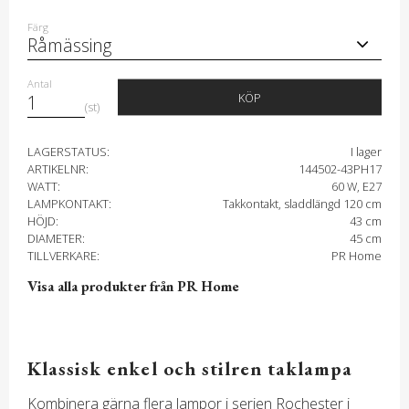
Färg
Antal
KÖP
st
LAGERSTATUS
I lager
ARTIKELNR
144502-43PH17
WATT
60 W, E27
LAMPKONTAKT
Takkontakt, sladdlängd 120 cm
HÖJD
43 cm
DIAMETER
45 cm
TILLVERKARE
PR Home
Visa alla produkter från PR Home
Klassisk enkel och stilren taklampa
Kombinera gärna flera lampor i serien Rochester i