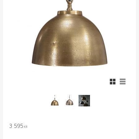
Rutnätsvy
Listvy
3 595
KR