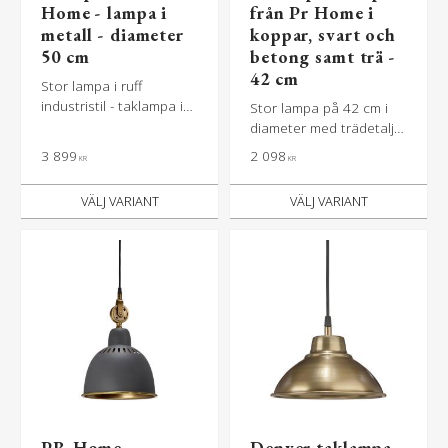
Home - lampa i
från Pr Home i
metall - diameter
koppar, svart och
50 cm
betong samt trä -
42 cm
Stor lampa i ruff
industristil - taklampa i
Stor lampa på 42 cm i
industristil på 50 cm i
diameter med trädetalj -
diameter
kopparfärgad, svart och
3 899
2 098
KR
KR
betongfärgad metall
PR Home
Denver taklampa