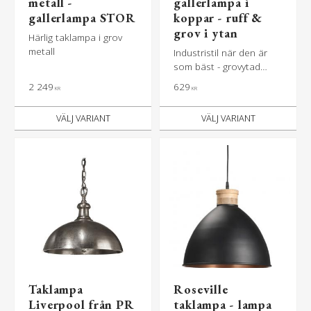
metall -
gallerlampa i
gallerlampa STOR
koppar - ruff &
grov i ytan
Härlig taklampa i grov
metall
Industristil när den är
som bäst - grovytad
lampa med galler i
2 249
629
KR
KR
färgen koppar
Taklampa
Roseville
Liverpool från PR
taklampa - lampa