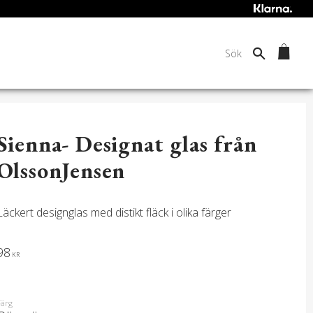
Sienna- Designat glas från
OlssonJensen
Läckert designglas med distikt fläck i olika färger
98
KR
Färg