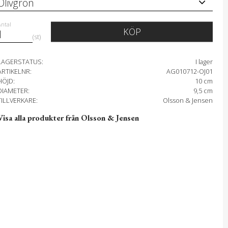
Antal
KÖP
st
LAGERSTATUS
I lager
ARTIKELNR
AG010712-OJ01
HÖJD
10 cm
DIAMETER
9,5 cm
TILLVERKARE
Olsson & Jensen
Visa alla produkter från Olsson & Jensen