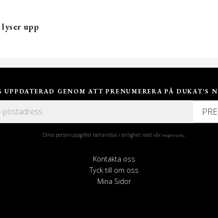
m lyser upp
IG UPPDATERAD GENOM ATT PRENUMERERA PÅ DUKAT'S N
PR
Dina personuppgifter behandlas i enlighet med vår
.
integritetspolicy
Kontakta oss
Tyck till om oss
Mina Sidor