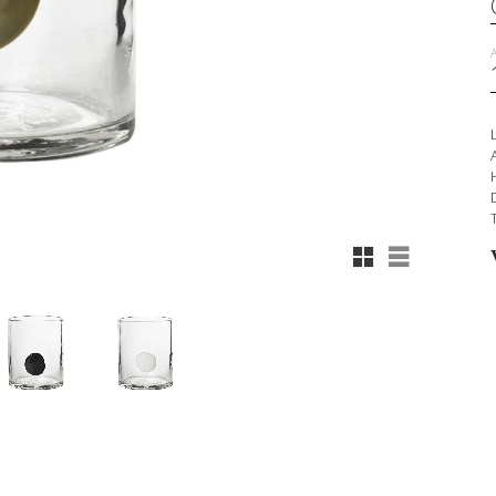
Rutnätsvy
Listvy