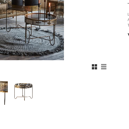
Rutnätsvy
Listvy