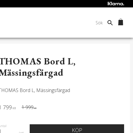
THOMAS Bord L,
Mässingsfärgad
THOMAS Bord L, Mässingsfärgad
Nedsatt pris:
1 799
Ordinarie pris:
1 999
KR
KR
Antal
KÖP