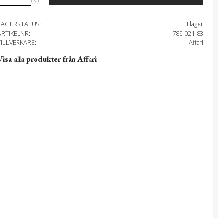
st
LAGERSTATUS
I lager
ARTIKELNR
789-021-83
TILLVERKARE
Affari
Visa alla produkter från Affari