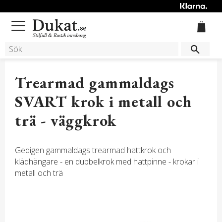
Meny
Trearmad gammaldags
SVART krok i metall och
trä - väggkrok
Gedigen gammaldags trearmad hattkrok och
klädhängare - en dubbelkrok med hattpinne - krokar i
metall och trä