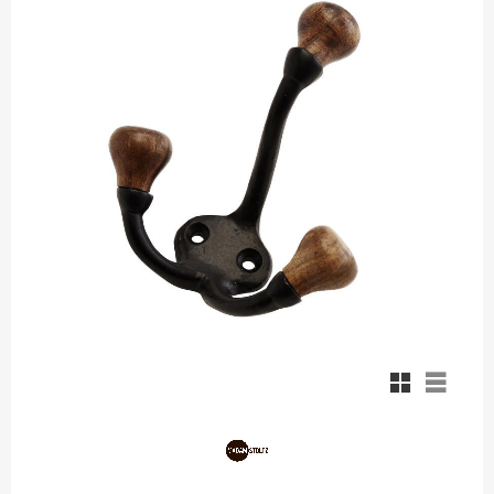
Rutnätsvy
Listvy