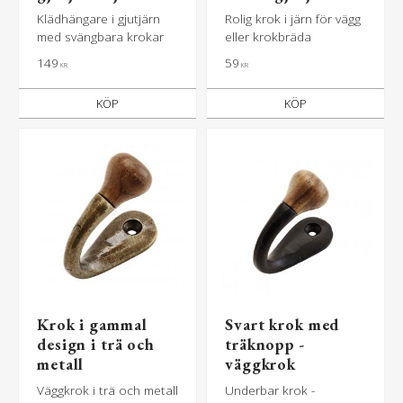
Klädhängare i gjutjärn
Rolig krok i järn för vägg
med svängbara krokar
eller krokbräda
149
59
KR
KR
KÖP
KÖP
Krok i gammal
Svart krok med
design i trä och
träknopp -
metall
väggkrok
Väggkrok i trä och metall
Underbar krok -