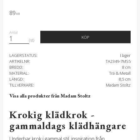
89
KR
Antal
KÖP
st
LAGERSTATUS
I lager
ARTIKELNR
TA2349-7MS5
BREDD
8 cm
MATERIAL
Trä & Metall
LÄNGD
8,5 cm
TILLVERKARE
Madam Stoltz
Visa alla produkter från Madam Stoltz
Krokig klädkrok -
gammaldags klädhängare
Underbar krok i gammal stil, inspiration från