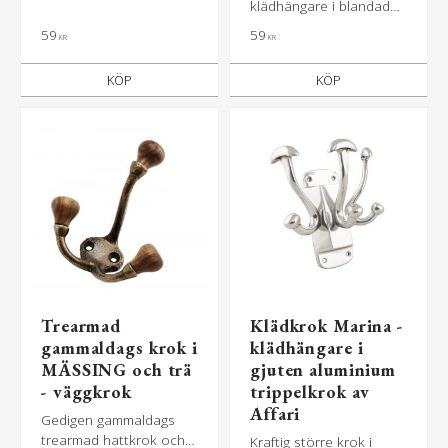
klädhängare i blandade
material- trä & metall
59
59
KR
KR
mässing - krokar i metall
och trä
KÖP
KÖP
Trearmad
Klädkrok Marina -
gammaldags krok i
klädhängare i
MÄSSING och trä
gjuten aluminium
- väggkrok
trippelkrok av
Affari
Gedigen gammaldags
trearmad hattkrok och
Kraftig större krok i