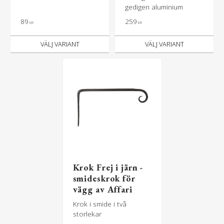
klädhängare - en
gedigen aluminium
dubbelkrok med
89
259
KR
KR
hattpinne - krokar i
metall och trä
Krok Frej i järn -
smideskrok för
vägg av Affari
Krok i smide i två
storlekar