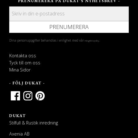
PRENUMERERA PÅ DUKAT'S NYHETSBREV -
PRENUMERERA
Dina personuppgifter behandlas i enlighet med vår
.
integritetspolicy
Kontakta oss
Tyck till om oss
Mina Sidor
- FÖLJ DUKAT -
DUKAT
Stilfull & Rustik inredning
Axenia AB