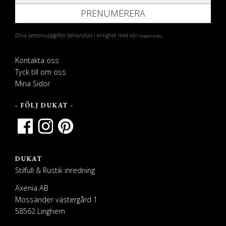
PRENUMERERA
Dina personuppgifter behandlas i enlighet med vår
.
integritetspolicy
Kontakta oss
Tyck till om oss
Mina Sidor
- FÖLJ DUKAT -
DUKAT
Stilfull & Rustik inredning
Axenia AB
Mossänder västergård 1
58562 Linghem