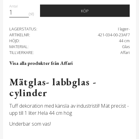
Antal
KÖP
st
LAGERSTATUS
I lager-
ARTIKELNR
421-034-00-23AF7
HÖJD
44 cm
MATERIAL
Glas
TILLVERKARE
Affari
Visa alla produkter från Affari
Mätglas- labbglas -
cylinder
Tuff dekoration med känsla av industristil! Mät precist -
upp till 1 liter.Hela 44 cm hög
Underbar som vas!