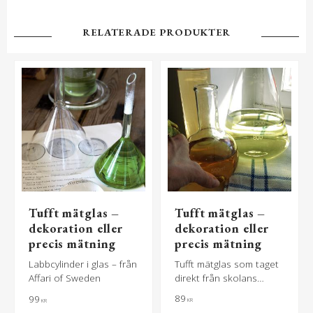
RELATERADE PRODUKTER
Tufft mätglas –
Tufft mätglas –
dekoration eller
dekoration eller
precis mätning
precis mätning
Labbcylinder i glas – från
Tufft mätglas som taget
Affari of Sweden
direkt från skolans
labbsal – från Affari
89
99
KR
KR