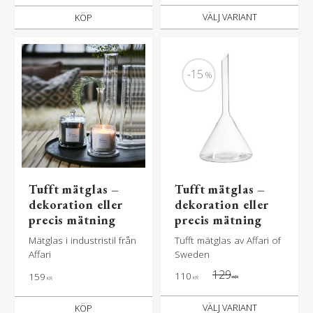
KÖP
15
%
Tufft mätglas –
Tufft mätglas –
dekoration eller
dekoration eller
precis mätning
precis mätning
Mätglas i industristil från
Tufft mätglas av Affari of
Affari
Sweden
129
110
159
KR
KR
KR
KÖP