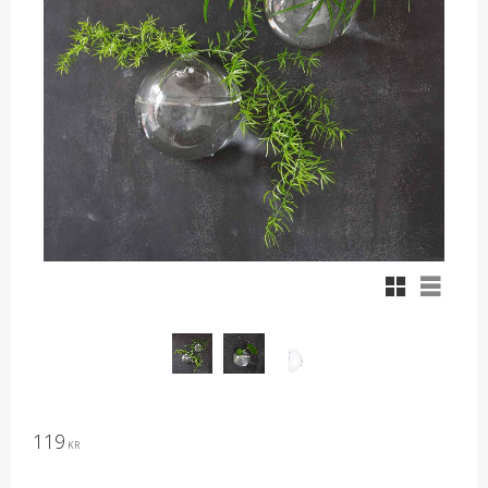
Rutnätsvy
Listvy
119
KR