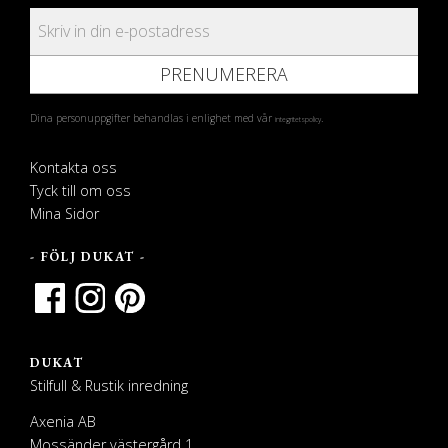
PRENUMERERA
Dina personuppgifter behandlas i enlighet med vår
.
integritetspolicy
Kontakta oss
Tyck till om oss
Mina Sidor
- FÖLJ DUKAT -
DUKAT
Stilfull & Rustik inredning
Axenia AB
Mossänder västergård 1