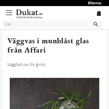
Meny
Väggvas i munblåst glas
från Affari
Väggfast vas för grönt