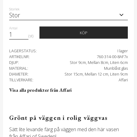
Storlek
Antal
KÖP
st
LAGERSTATUS
I lager
ARTIKELNR
760-314-00-8AF7x
DJUP
Stor 9cm, Mellan 8cm, Liten 6cm
MATERIAL
Munblåst glas
DIAMETER
Stor 15cm, Mellan 12 cm, Liten 9cm
TILLVERKARE
Affari
Visa alla produkter från Affari
Grönt på väggen i rolig väggvas
Sätt lite levande färg på väggen med den här vasen
från Affari of Sweden!