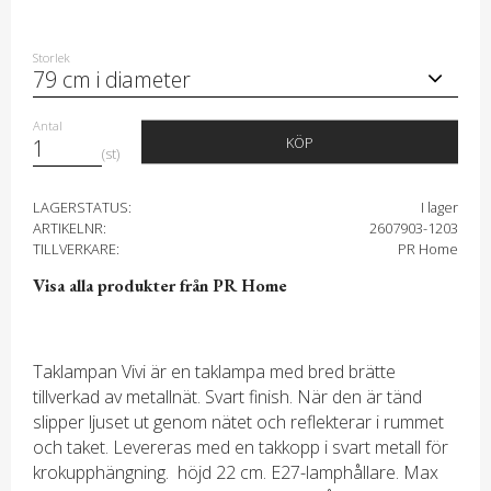
Storlek
Antal
KÖP
st
LAGERSTATUS
I lager
ARTIKELNR
2607903-1203
TILLVERKARE
PR Home
Visa alla produkter från PR Home
Taklampan Vivi är en taklampa med bred brätte
tillverkad av metallnät. Svart finish. När den är tänd
slipper ljuset ut genom nätet och reflekterar i rummet
och taket. Levereras med en takkopp i svart metall för
krokupphängning. höjd 22 cm. E27-lamphållare. Max