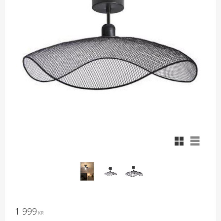
Rutnätsvy
Listvy
1 999
KR