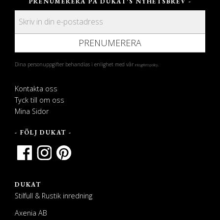
PRENUMERERA PÅ DUKAT'S NYHETSBREV -
PRENUMERERA
Dina personuppgifter behandlas i enlighet med vår
.
integritetspolicy
Kontakta oss
Tyck till om oss
Mina Sidor
- FÖLJ DUKAT -
DUKAT
Stilfull & Rustik inredning
Axenia AB