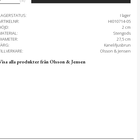
st
LAGERSTATUS
I lager
ARTIKELNR
HI010714-05
HÖJD
2 cm
MATERIAL
Stengods
DIAMETER
27,5 cm
FÄRG
Kanel/ljusbrun
TILLVERKARE
Olsson & Jensen
Visa alla produkter från Olsson & Jensen