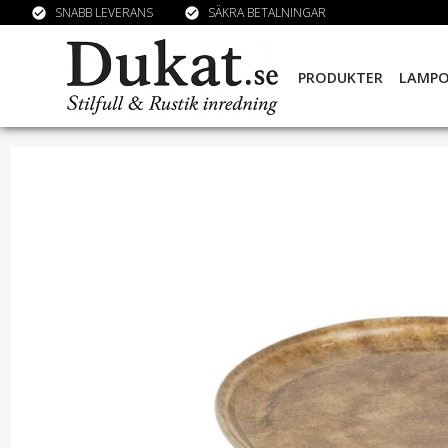
SNABB LEVERANS
SÄKRA BETALNINGAR
check_circle
check_circle
PRODUKTER
LAMP