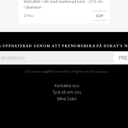
Mattallrik i vitt med markerad kant - 27,5 cm
i diameter
219
KÖP
KR
IG UPPDATERAD GENOM ATT PRENUMERERA PÅ DUKAT'S N
PR
Dina personuppgifter behandlas i enlighet med vår
.
integritetspolicy
Kontakta oss
Tyck till om oss
Mina Sidor