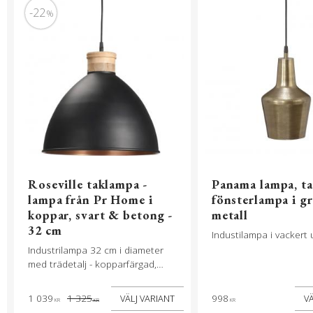
22
%
Roseville taklampa -
Panama lampa, ta
lampa från Pr Home i
fönsterlampa i g
koppar, svart & betong -
metall
32 cm
Industilampa i vackert
Industrilampa 32 cm i diameter
med trädetalj - kopparfärgad,
svart och betongfärgad metall
1 039
1 325
998
KR
KR
KR