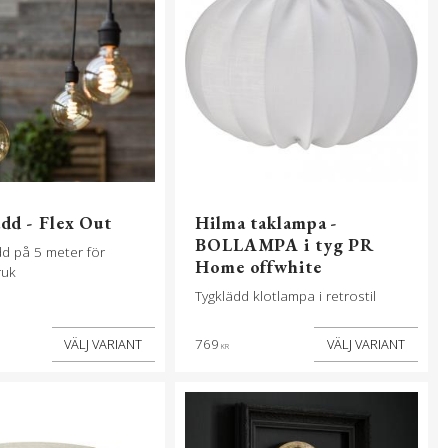
dd - Flex Out
Hilma taklampa -
BOLLAMPA i tyg PR
add på 5 meter för
Home offwhite
ruk
Tygklädd klotlampa i retrostil
769
KR