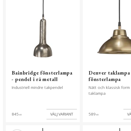
Bainbridge fönsterlampa
Denver taklampa
- pendel i rå metall
fönsterlampa
Industriell mindre takpendel
Nätt och klassisk for
taklampa
845
589
KR
KR