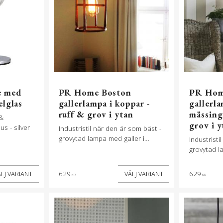
e med
PR Home Boston
PR Hom
elglas
gallerlampa i koppar -
gallerla
ruff & grov i ytan
mässing
&
grov i y
s - silver
Industristil när den är som bäst -
grovytad lampa med galler i
Industristi
färgen koppar
grovytad l
629
629
KR
KR