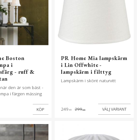
e Boston
PR Home Mia lampskärm
mpa i
i Lin Offwhite -
sfärg - ruff &
lampskärm i filttyg
tan
Lampskärm i skönt naturvitt
l när den är som bäst -
ampa i färgen mässing
249
299
KÖP
KR
KR