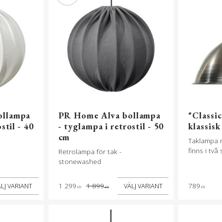
ollampa
PR Home Alva bollampa
"Classi
stil - 40
- tyglampa i retrostil - 50
klassisk
cm
Taklampa 
finns i två
Retrolampa för tak -
stonewashed
1 299
1 899
789
KR
KR
KR