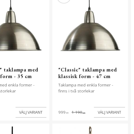
c" taklampa med
"Classic" taklampa med
 form - 35 cm
klassisk form - 47 cm
med enkla former -
Taklampa med enkla former -
 storlekar
finns i två storlekar
999
1 190
KR
KR