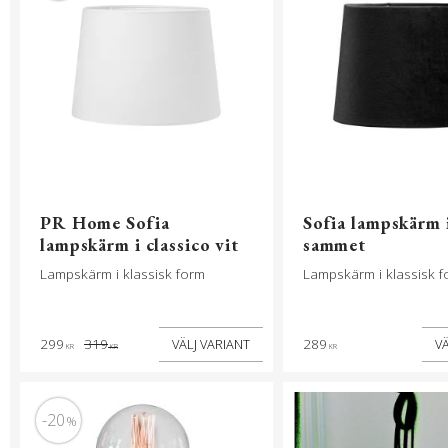
PR Home Sofia
Sofia lampskärm i
lampskärm i classico vit
sammet
Lampskärm i klassisk form
Lampskärm i klassisk f
299
319
289
KR
KR
KR
20
%