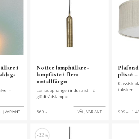
llare i
Notice lamphållare -
Plafond
aldags
lampfäste i flera
plissé –
metallfärger
Klassisk p
taksken
lver -
Lampupphänge i industristil för
glödtrådslampor
569
999
1 4
KR
KR
32
%