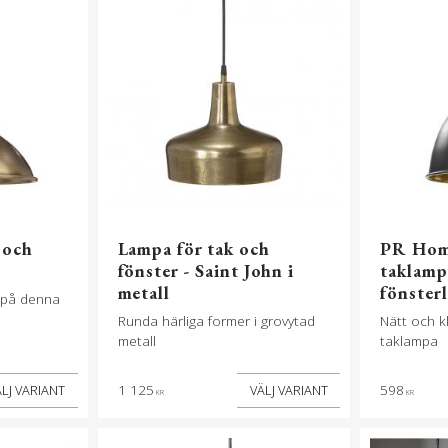
 och
Lampa för tak och
PR Hom
fönster - Saint John i
taklamp
metall
fönster
m på denna
Runda härliga former i grovytad
Nätt och k
metall
taklampa
1 125
598
KR
KR