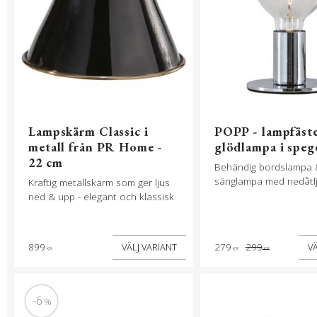
Lampskärm Classic i
POPP - lampfäst
metall från PR Home -
glödlampa i speg
22 cm
Behändig bordslampa 
sänglampa med nedåtlju
Kraftig metallskärm som ger ljus
ned & upp - elegant och klassisk
899
279
299
KR
KR
KR
6
%