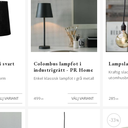
 svart
Colombus lampfot i
Lampsla
industrigrått - PR Home
Kraftig sl
utomhusb
orm
Enkel klassisk lampfot i grå metall
499
285
KR
KR
33
%