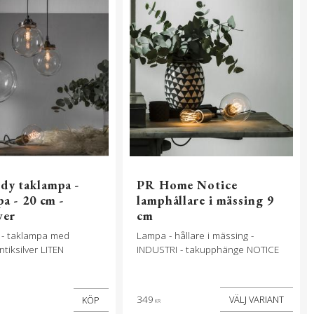
y taklampa -
PR Home Notice
a - 20 cm -
lamphållare i mässing 9
ver
cm
 - taklampa med
Lampa - hållare i mässing -
antiksilver LITEN
INDUSTRI - takupphänge NOTICE
349
KÖP
KR