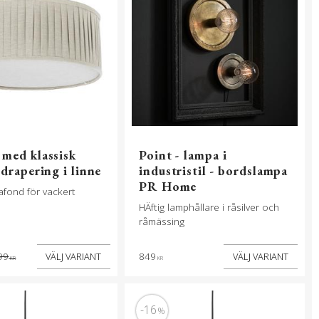
 med klassisk
Point - lampa i
 drapering i linne
industristil - bordslampa
PR Home
lafond för vackert
HÄftig lamphållare i råsilver och
råmässing
99
849
KR
KR
16
%