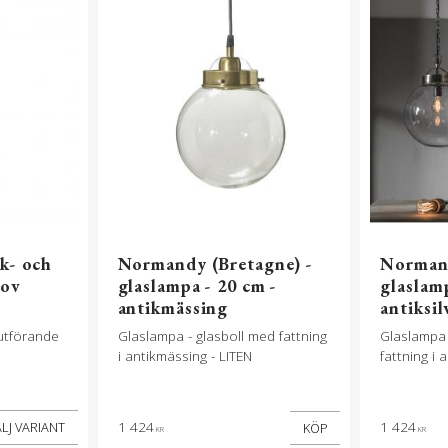
k- och
Normandy (Bretagne) -
Normand
rov
glaslampa - 20 cm -
glaslamp
antikmässing
antiksil
 utförande
Glaslampa - glasboll med fattning
Glaslampa
i antikmässing - LITEN
fattning i 
1 424
1 424
KÖP
KR
KR