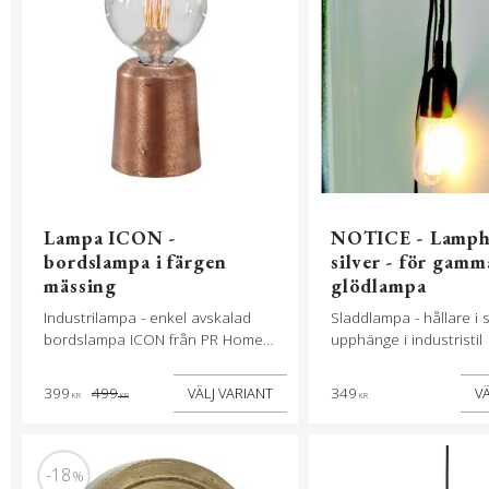
Lampa ICON -
NOTICE - Lamphå
bordslampa i färgen
silver - för gamm
mässing
glödlampa
Industrilampa - enkel avskalad
Sladdlampa - hållare i si
bordslampa ICON från PR Home -
upphänge i industristil
mässing
399
499
349
KR
KR
KR
18
%