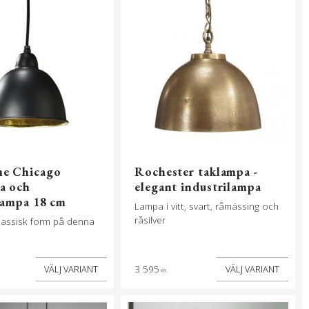
e Chicago
Rochester taklampa -
a och
elegant industrilampa
lampa 18 cm
Lampa i vitt, svart, råmässing och
råsilver
lassisk form på denna
3 595
KR