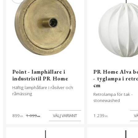
Point - lamphållare i
PR Home Alva b
industristil PR Home
- tyglampa i retro
cm
Häftig lamphållare i råsilver och
råmässing
Retrolampa för tak -
stonewashed
899
1 099
1 239
KR
KR
KR