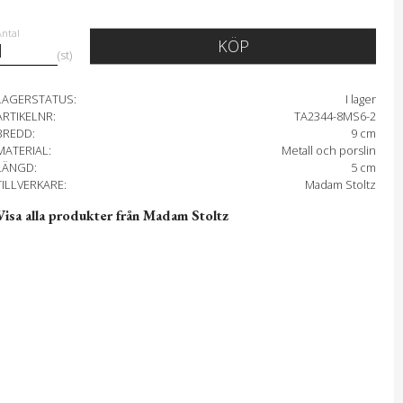
Antal
KÖP
st
LAGERSTATUS
I lager
ARTIKELNR
TA2344-8MS6-2
BREDD
9 cm
MATERIAL
Metall och porslin
LÄNGD
5 cm
TILLVERKARE
Madam Stoltz
Visa alla produkter från Madam Stoltz