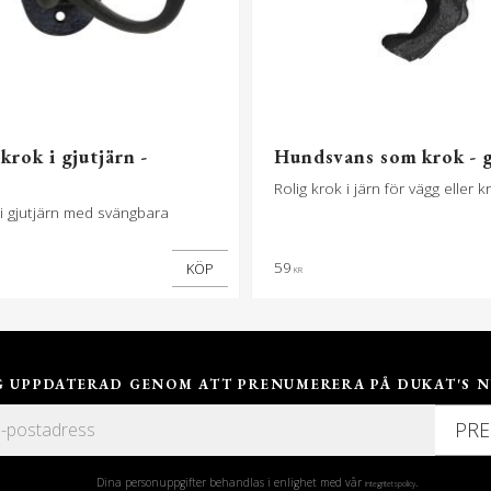
krok i gjutjärn -
Hundsvans som krok - g
Rolig krok i järn för vägg eller 
i gjutjärn med svängbara
59
KÖP
KR
IG UPPDATERAD GENOM ATT PRENUMERERA PÅ DUKAT'S N
PR
Dina personuppgifter behandlas i enlighet med vår
.
integritetspolicy