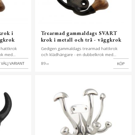
rok i
Trearmad gammaldags SVART
ggkrok
krok i metall och trä - väggkrok
hattkrok
Gedigen gammaldags trearmad hattkrok
rok med
och klädhängare - en dubbelkrok med
trä
hattpinne - krokar i metall och trä
89
KÖP
KR