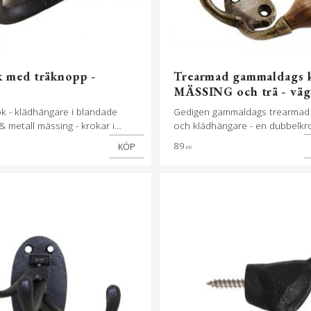
k med träknopp -
Trearmad gammaldags k
MÄSSING och trä - vä
k - klädhängare i blandade
Gedigen gammaldags trearmad 
 & metall mässing - krokar i
och klädhängare - en dubbelk
ä
hattpinne - krokar i metall och 
89
KÖP
KR