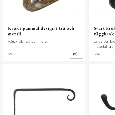
Krok i gammal design i trä och
Svart kro
metall
väggkrok
Väggkrok i trä och metall
Underbar kro
material- trä
metall och tr
59
59
KÖP
KR
KR