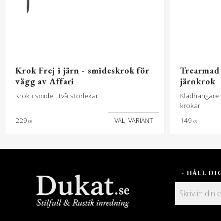
Krok Frej i järn - smideskrok för
Trearmad 
vägg av Affari
järnkrok
Krok i smide i två storlekar
Klädhängare 
krokar
229
149
KR
KR
- HÅLL D