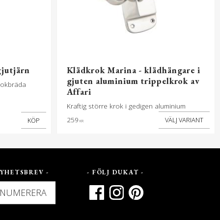
jutjärn
Klädkrok Marina - klädhängare i
gjuten aluminium trippelkrok av
krokbräda
Affari
Kraftig större krok i gedigen aluminium
259
KÖP
KR
YHETSBREV -
- FÖLJ DUKAT -
ENUMERERA